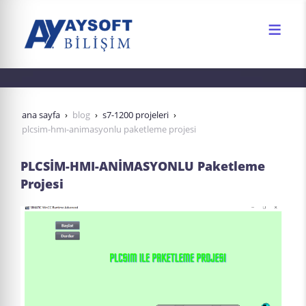
ana sayfa
blog
s7-1200 projeleri
plcsi̇m-hmi-ani̇masyonlu paketleme projesi
PLCSİM-HMI-ANİMASYONLU Paketleme
Projesi