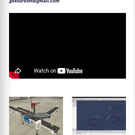
gokturktm@gmail.com