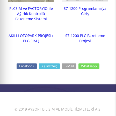
PLCSIM ve FACTORYIO ile
S7-1200 Programlama'ya
Ağırlık Kontrollü
Giriş
Paketleme Sistemi
AKILLI OTOPARK PROJESİ (
S7-1200 PLC Paketleme
PLC-SIM )
Projesi
Facebook
X (Twitter)
E-Mail
Whatsapp
© 2019 AYSOFT BİLİŞİM VE MOBİL HİZMETLERİ A.Ş.