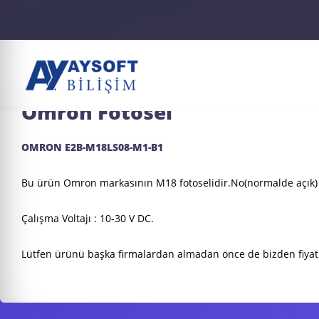
ana sayfa
ürünler
omron fotosel
Omron Fotosel
OMRON E2B-M18LS08-M1-B1
Bu ürün Omron markasının M18 fotoselidir.No(normalde açık)
Çalışma Voltajı : 10-30 V DC.
Lütfen ürünü başka firmalardan almadan önce de bizden fiyat 