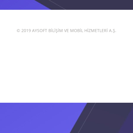
© 2019 AYSOFT BİLİŞİM VE MOBİL HİZMETLERİ A.Ş.