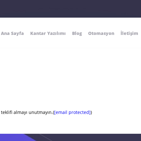
Ana Sayfa
Kantar Yazılımı
Blog
Otomasyon
İletişim
teklifi almayı unutmayın.(
[email protected]
)