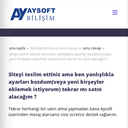
ana sayfa
fiyatlandırma ve soru cevap
soru cevap
siteyi teslim ettiniz ama ben yanlışlıkla ayarları bozdum(veya
yeni birşeyler eklemek istiyorum) tekrar mı satın alacağım ?
Siteyi teslim ettiniz ama ben yanlışlıkla
ayarları bozdum(veya yeni birşeyler
eklemek istiyorum) tekrar mı satın
alacağım ?
Tekrar herhangi bir satın alma yapmadan bana Aysoft
üzerinden mesaj atarsanız size ücretsiz destek sağlarım.