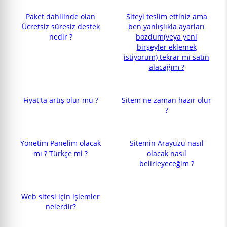
Paket dahilinde olan
Siteyi teslim ettiniz ama
Ücretsiz süresiz destek
ben yanlışlıkla ayarları
nedir ?
bozdum(veya yeni
birşeyler eklemek
istiyorum) tekrar mı satın
alacağım ?
Fiyat'ta artış olur mu ?
Sitem ne zaman hazır olur
?
Yönetim Panelim olacak
Sitemin Arayüzü nasıl
mı ? Türkçe mi ?
olacak nasıl
belirleyeceğim ?
Web sitesi için işlemler
nelerdir?