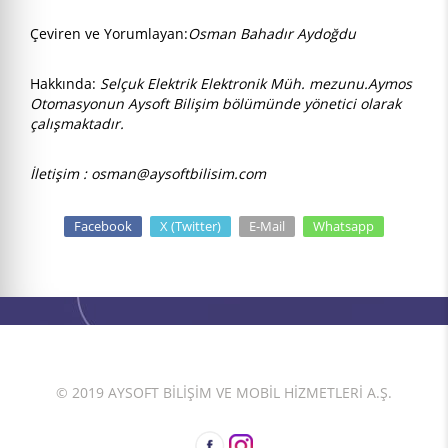
Çeviren ve Yorumlayan:
Osman Bahadır Aydoğdu
Hakkında:
Selçuk Elektrik Elektronik Müh. mezunu.Aymos
Otomasyonun Aysoft Bilişim bölümünde yönetici olarak
çalışmaktadır.
İletişim : osman@aysoftbilisim.com
Facebook
X (Twitter)
E-Mail
Whatsapp
© 2019 AYSOFT BİLİŞİM VE MOBİL HİZMETLERİ A.Ş.